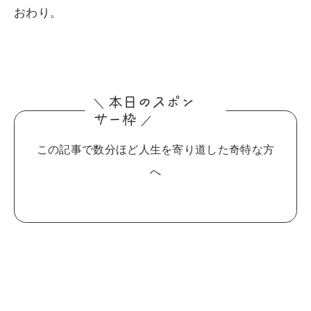
おわり。
本日の
ス
ポン
＼
サ
ー枠
／
この記事で数分ほど人生を寄り道した奇特な方
へ