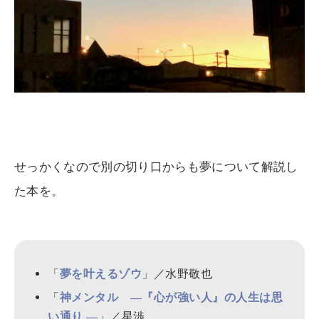
せっかくなので別の切り口からも夢について解説し
た本を。
「
」／水野敬也
夢を叶えるゾウ
「
神メンタル ―『心が強い人』の人生は思
」／星渉
い通り ―