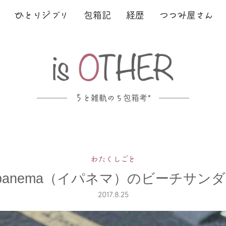
ひ
とり
ジ
ブリ
包箱記
経歴
つ
つ
み
屋さん
ち
と雑軌のち包箱考*
わたくしごと
Ipanema（イパネマ）のビーチサン
2017.8.25