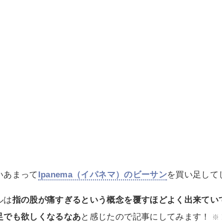
いあまって
Ipanema（イパネマ）のビーサン
を買い足して
ルは
指の股が痛すぎるという概念を覆すほどよく出来てい
足でも欲しくなるなあ
と感じたので記事にしてみます！
※