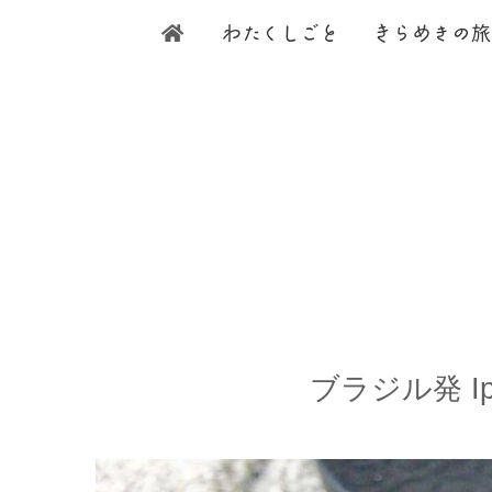
わ
たく
し
ご
と
き
ら
め
きの旅
ブラジル発 