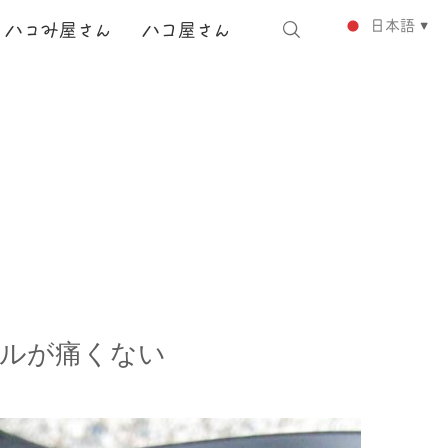
日本語
ハ
コ
み
屋さん
ハコ
屋さん
▼
ダルが痛くない