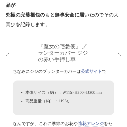
品が
究極の完璧梱包のもと無事安全に届いた
のでその大
喜びを記録します。
『魔女の宅急便』プ
ランターカバー ジジ
の赤い手押し車
ちなみにジジのプランターカバーは
で
公式サイト
本体サイズ（約）：W115×H200×D200mm
商品重量（約）：1193g
なんですが、これに季節のお花や
をセ
造花アレンジ