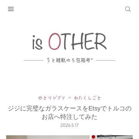
ち
と雑軌のち包箱考*
ひとりジブリ
わたくしごと
ジジに完璧なガラスケースをEtsyでトルコの
お店へ特注してみた
2026.5.17
日本語
▼