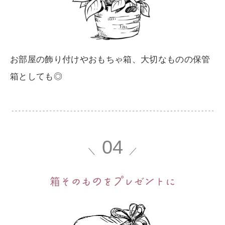
お部屋の飾り付けやおもちゃ箱、大切なものの保管
箱としても◎
04
＼
／
箱そのも
の
を
プ
レゼ
ン
トに