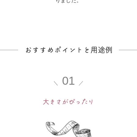
りました。
おすすめポイントと用途例
01
＼
／
大きさがぴっ
た
り