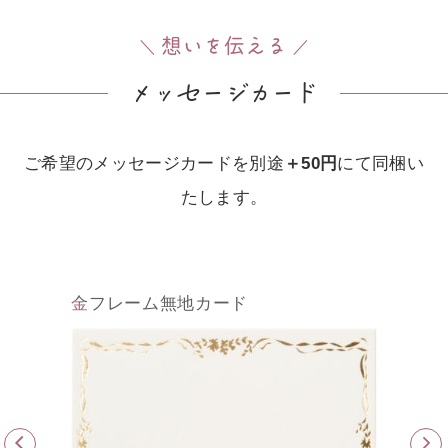
想いを伝える
＼
／
メッ
セ
ージカー
ド
ご希望のメッセージカードを別途
＋50円
にて同梱い
たします。
金フレーム無地カード