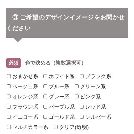
③ ご希望のデザインイメージをお聞かせ
ください
必須
色で決める（複数選択可）
おまかせ系
ホワイト系
ブラック系
ベージュ系
ブルー系
グリーン系
オレンジ系
グレー系
ピンク系
ブラウン系
パープル系
レッド系
イエロー系
ゴールド系
シルバー系
マルチカラー系
クリア(透明)