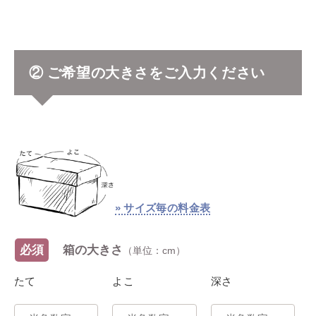
② ご希望の大きさをご入力ください
» サイズ毎の料金表
必須
箱の大きさ
（単位：cm）
たて
よこ
深さ