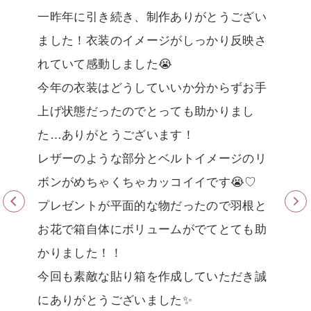
一昨年に引き続き、制作ありがとうござい
久
あ
ました！衣装のイメージがしっかり反映さ
も
れていて感動しました😭
で
い
今年の衣装はどうしていいか分からずお手
上げ状態だったのでとっても助かりまし
し
た…ありがとうございます！
レザーのような部分とベルトイメージのリ
ボンがめちゃくちゃカッコイイです😭♡
プレゼントが平面的な物だったので羽根と
お花で箱自体にボリュームがでてとても助
女性
かりました！！
今回も素敵な貼り箱を作成していただき誠
にありがとうございました✨️