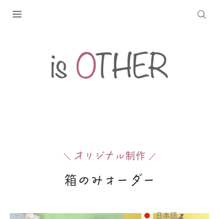
オ
リジ
ナ
ル制作
＼
／
箱のみオー
ダ
ー
日本語
▼