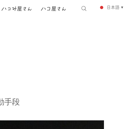
日本語
ハ
コ
み
屋さん
ハコ
屋さん
▼
動手段