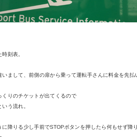
た時刻表。
違いまして、前側の扉から乗って運転手さんに料金を先払
っくりのチケットが出てくるので
という流れ。
うに降りる少し手前でSTOPボタンを押したら何もせず降