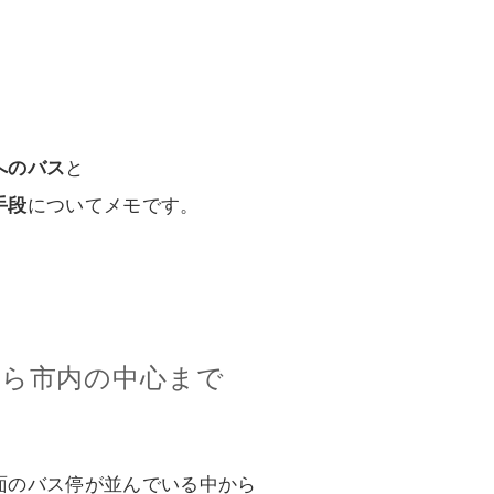
へのバス
と
手段
についてメモです。
から市内の中心まで
面のバス停が並んでいる中から