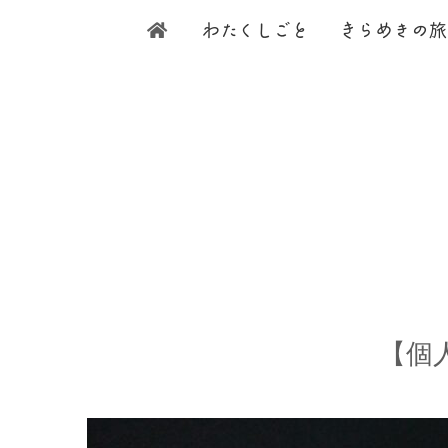
わ
たく
し
ご
と
き
ら
め
きの旅
【個