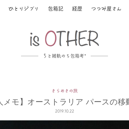
ひ
とり
ジ
ブリ
包箱記
経歴
つ
つ
み
屋さん
ち
と雑軌のち包箱考*
きらめきの旅
人メモ】オーストラリア パースの移
2019.10.22