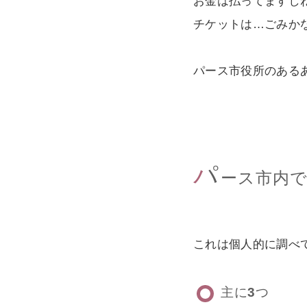
お金は払ってますし
チケットは…ごみか
パース市役所のある
パ
ース市内
これは個人的に調べ
主に3つ