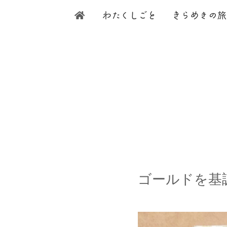
わ
たく
し
ご
と
き
ら
め
きの旅
ゴールドを基