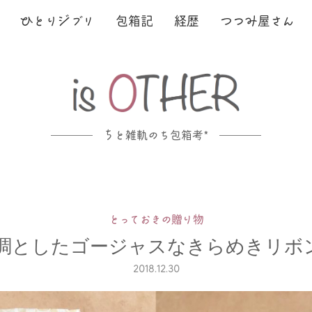
ひ
とり
ジ
ブリ
包箱記
経歴
つ
つ
み
屋さん
ち
と雑軌のち包箱考*
とっておきの贈り物
調としたゴージャスなきらめきリボ
2018.12.30